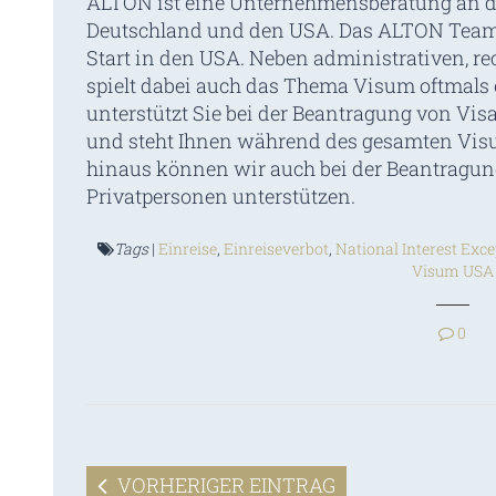
ALTON ist eine Unternehmensberatung an de
Deutschland und den USA. Das ALTON Team
Start in den USA. Neben administrativen, re
spielt dabei auch das Thema Visum oftmals 
unterstützt Sie bei der Beantragung von Visa
und steht Ihnen während des gesamten Visu
hinaus können wir auch bei der Beantragun
Privatpersonen unterstützen.
Tags
|
Einreise
,
Einreiseverbot
,
National Interest Exc
Visum USA
0
VORHERIGER EINTRAG