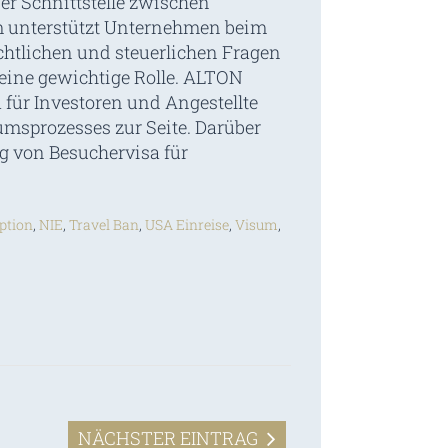
r Schnittstelle zwischen
 unterstützt Unternehmen beim
chtlichen und steuerlichen Fragen
eine gewichtige Rolle. ALTON
 für Investoren und Angestellte
msprozesses zur Seite. Darüber
g von Besuchervisa für
eption
,
NIE
,
Travel Ban
,
USA Einreise
,
Visum
,
NÄCHSTER EINTRAG