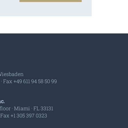
 Wiesbaden
 · Fax +49 611 94 58 50 99
c.
floor · Miami · FL 33131
· Fax +1 305 397 0323