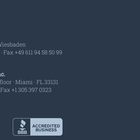
 Wiesbaden
 · Fax +49 611 94 58 50 99
c.
floor · Miami · FL 33131
· Fax +1 305 397 0323