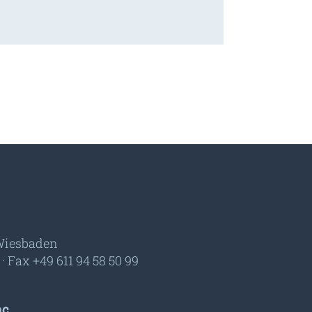
 Wiesbaden
 · Fax +49 611 94 58 50 99
c.