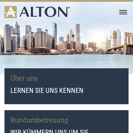
Skip
to
MENU
content
Über uns
LERNEN SIE UNS KENNEN
Rundumbetreuung
WIR KÜMMERN UNS UM SIE