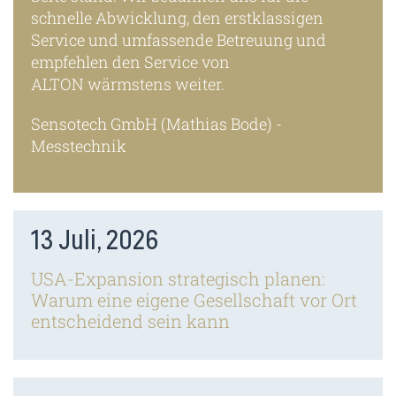
Bio
schnelle Abwicklung, den erstklassigen
Pha
Service und umfassende Betreuung und
empfehlen den Service von
ALTON wärmstens weiter.
Sensotech GmbH (Mathias Bode) -
Messtechnik
13 Juli, 2026
USA-Expansion strategisch planen:
Warum eine eigene Gesellschaft vor Ort
entscheidend sein kann