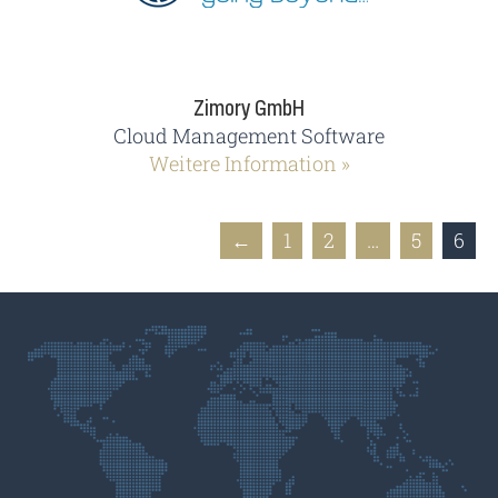
Zimory GmbH
Cloud Management Software
Weitere Information »
←
1
2
…
5
6