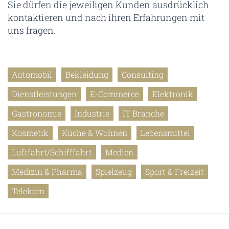
Sie dürfen die jeweiligen Kunden ausdrücklich
kontaktieren und nach ihren Erfahrungen mit
uns fragen.
Automobil
Bekleidung
Consulting
Dienstleistungen
E-Commerce
Elektronik
Gastronomie
Industrie
IT Branche
Kosmetik
Küche & Wohnen
Lebensmittel
Luftfahrt/Schifffahrt
Medien
Medizin & Pharma
Spielzeug
Sport & Freizeit
Telekom